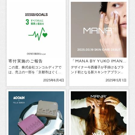
登場
ップでしか手に入らない限定カラー
“ホワイト […]
寄付実施のご報告
「MANA BY YUKO IMANI
SHI」ブランド初となる新ス
この度、株式会社コンコルディアで
デザイナー今西優子が手掛けるブラ
キンケアブランドが誕生
は、売上の一部を「京都市はぐくみ
ンド初となる新スキンケアブランド
未来応援事業」へ寄付させて頂きま
が誕生
2025年6月4日
2025年5月1日
した。 「子どもを健やかで心豊かに
育む社会を築くために， 京都市民共
通の行動規範として制定された「京
都はぐくみ憲章（子どもを […]