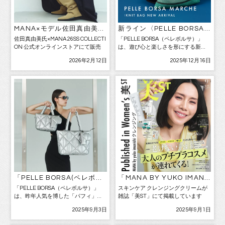
MANA×モデル佐田真由美氏
新ライン〈PELLE BORSA
とのコラボシューズ発売決
MARCHE〉を発表 ― バッ
佐田真由美氏×MANA 26SS COLLECTI
「PELLE BORSA（ペレボルサ）」
定
グの新しい楽しさを提案す
ON 公式オンラインストアにて販売
は、遊び心と楽しさを形にする新ラ
る心躍るアイテムが登場 ―
イン〈PELLE BORSA MARCHE（ペレ
2026年2月12日
2025年12月16日
ボルサ マルシェ）〉をスタートしま
す。 コンセプトは「今日の気分を彩
る、ペレボルサのマルシェライン」
[…]
「PELLE BORSA(ペレボル
「MANA BY YUKO IMANI
サ)」は人気「パフィバッ
SHI」クレンジングクリーム
「PELLE BORSA（ペレボルサ）」
スキンケア クレンジングクリームが
グ」の進化版 メタリック×ふ
は、昨年人気を博した「パフィ」シ
雑誌「美ST」にて掲載しています
わふわ質感の“シャイニーパ
リーズを進化させた『シャイニーパ
フィ”を発売 ― オンライン
2025年9月3日
2025年9月1日
フィ』を、2025年9月3日（水）に発
限定カラー「ホワイト」も
売いたします。 公式オンラインショ