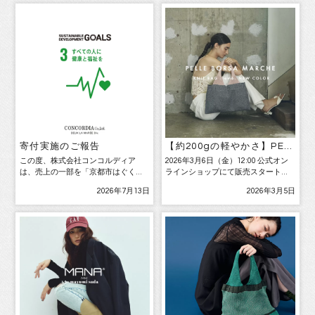
寄付実施のご報告
【約200gの軽やかさ】PEL
LE BORSA MARCHE「ニッ
この度、株式会社コンコルディア
2026年3月6日（金）12:00 公式オン
トバッグ-lamé-」から、シ
は、売上の一部を「京都市はぐくみ
ラインショップにて販売スタート
アー感を楽しむ限定新色
未来応援事業」へ寄付させて頂きま
【PELLE BORSA】は、昨年発売時に
「グレー×ピンク」が登場
2026年7月13日
2026年3月5日
した。 「子どもを健やかで心豊かに
好評につき即完売したプレイフルラ
育む社会を築くために、京都市民共
イン【PELLE BORSA MARCHE】よ
通の行動規範として制定された「京
り、『ニットバッグ-la […]
都はぐくみ憲章（子どもを共に […]