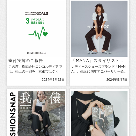
寄付実施のご報告
「MANA」スタイリスト安
西こずえ氏とのコラボシュ
この度、株式会社コンコルディアで
レディースシューズブランド「MAN
ーズを発売！
は、売上の一部を「京都市はぐくみ
A」、生誕20周年アニバーサリー企画
未来応援事業」へ寄付させて頂きま
第3弾 ～伊勢丹新宿店にて5月8日
2024年5月22日
2024年5月7日
した。 「子どもを健やかで心豊かに
（水）より先行販売。コラボ記念の
育む社会を築くために， 京都市民共
インスタライブも開催！～ 株式会社
通の行動規範として制定された「京
コンコルディア（本社: 京都市下京
都はぐくみ憲章（子どもを […]
区、代表取締役: […]