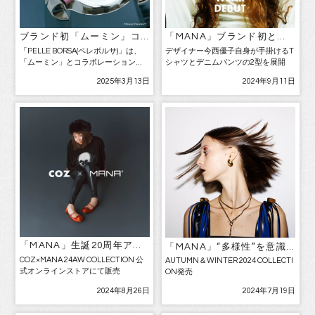
ブランド初「ムーミン」コ
「MANA」ブランド初とな
ラボバッグ&グッズ発売
るオリジナルウェアアイテ
「PELLE BORSA(ペレボルサ)」は、
デザイナー今西優子自身が手掛けるT
ム発売決定
「ムーミン」とコラボレーションし
シャツとデニムパンツの2型を展開
たバッグやレザーグッズを販売中。
2025年3月13日
2024年9月11日
ムーミンの作者トーベ‧ヤンソン氏の
生誕から110年となる年に初めてコラ
ボしたアイテムは全24種類。 PELLE
[…]
「MANA」生誕20周年アニ
「MANA」“多様性”を意識
バーサリー企画大好評につ
した個性的なフォルムが豊
COZ×MANA 24AW COLLECTION 公
AUTUMN＆WINTER 2024 COLLECTI
き第2弾！スタイリスト安西
富なAUTUMN＆WINTER 2
式オンラインストアにて販売
ON発売
こずえ氏とのコラボシュー
024 COLLECTIONを発売
ズ「COZ×MANA 24AW C
2024年8月26日
2024年7月19日
OLLECTION」発売決定