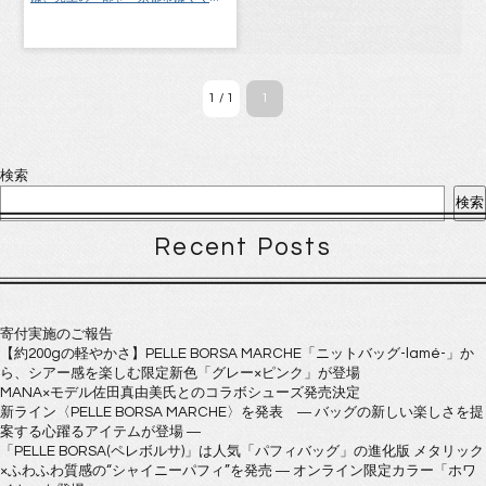
未来応援事業」へ寄付させて頂きま
した。 「子どもを健やかで心豊
か・・・
1 / 1
1
検索
検索
Recent Posts
寄付実施のご報告
【約200gの軽やかさ】PELLE BORSA MARCHE「ニットバッグ-lamé-」か
ら、シアー感を楽しむ限定新色「グレー×ピンク」が登場
MANA×モデル佐田真由美氏とのコラボシューズ発売決定
新ライン〈PELLE BORSA MARCHE〉を発表 ― バッグの新しい楽しさを提
案する心躍るアイテムが登場 ―
「PELLE BORSA(ペレボルサ)」は人気「パフィバッグ」の進化版 メタリック
×ふわふわ質感の“シャイニーパフィ”を発売 ― オンライン限定カラー「ホワ